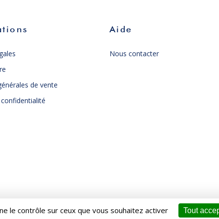
ations
Aide
gales
Nous contacter
re
générales de vente
 confidentialité
nne le contrôle sur ceux que vous souhaitez activer
Tout accep