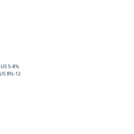
- US 5-8½
- US 8½-12