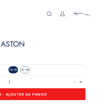
 ASTON
36-40
41-46
€ - AJOUTER AU PANIER